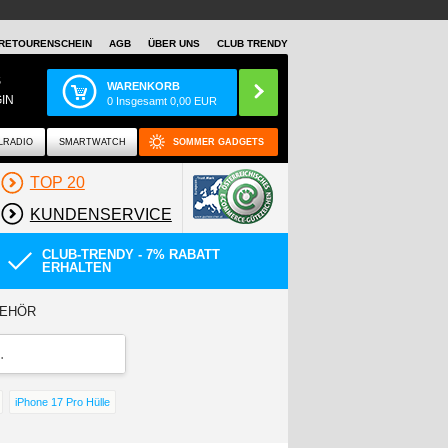
RETOURENSCHEIN
AGB
ÜBER UNS
CLUB TRENDY
S
WARENKORB
IN
0
Insgesamt
0,00
EUR
LRADIO
SMARTWATCH
SOMMER GADGETS
TOP 20
KUNDENSERVICE
CLUB-TRENDY - 7% RABATT
ERHALTEN
BEHÖR
iPhone 17 Pro Hülle