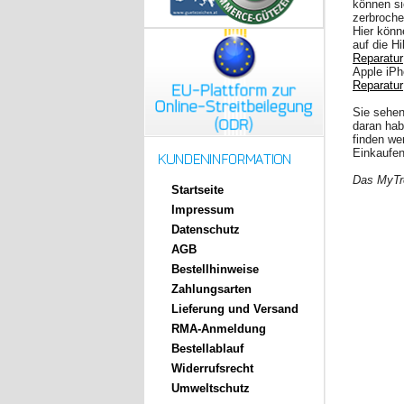
können s
zerbroch
Hier könn
auf die Hi
Reparatur
Apple iPh
Reparatur
Sie sehen
daran hab
finden we
Einkaufen
Das MyT
Startseite
Impressum
Datenschutz
AGB
Bestellhinweise
Zahlungsarten
Lieferung und Versand
RMA-Anmeldung
Bestellablauf
Widerrufsrecht
Umweltschutz