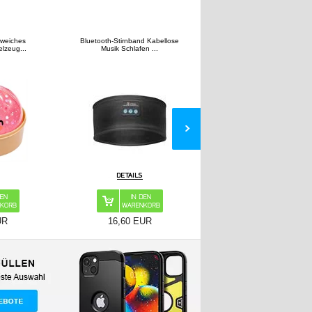
band Kabellose
Carlinkit CPC200-MINI Ultra3
G13B WiFi TV-Dongle / Ad
lafen ...
Android Auto/Car...
Bildschirms...
 EUR
24,10 EUR
16,60 EUR