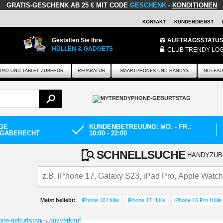
GRATIS-GESCHENK
AB 25 € MIT CODE
GESCHENK
-
KONDITIONEN
KONTAKT
KUNDENDIENST
Gestalten Sie Ihre
AUFTRAGSSTATU
HÜLLEN & GADGETS
CLUB TRENDY-LOG
IPAD UND TABLET ZUBEHÖR
REPARATUR
SMARTPHONES UND HANDYS
NOTFAL
AGE
KUNDENBETREUUNG: MO. - FR.:
GABERECHT
10:00 - 22:00
SCHNELLSUCHE
HANDYZU
Meist beliebt:
iPhone 16 Hülle
iPhone 17 Hülle
iPhone 16 Pro Hülle