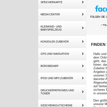
SPEICHERKARTE
MEDIA CENTER
KLEINKIND- UND
BABYSPIELZEUG
KONSOLEN ZUBEHÖR
FINDEN
Hallo und
GPS UND NAVIGATION
dem Onlin
geht, das
hören, da
BÜROBEDARF
Zubehör f
Angebot a
unseren S
IPOD UND MP3 ZUBEHÖR
darunter 
Abgesehe
auf fanta
sicheres 
DRUCKERPATRONEN UND
in unsere
TONER
Den größt
unserer M
GESCHENKGUTSCHEINE