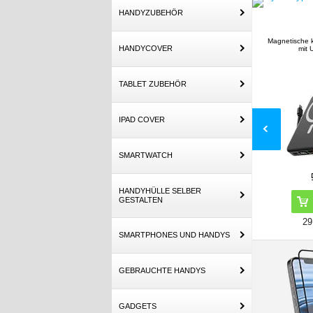
HANDYZUBEHÖR
Magnetische kabellose Powerbank
YYK-520 
HANDYCOVER
mit USB-C- un...
5
TABLET ZUBEHÖR
IPAD COVER
SMARTWATCH
HANDYHÜLLE SELBER
GESTALTEN
29,50 EUR
SMARTPHONES UND HANDYS
GEBRAUCHTE HANDYS
GADGETS