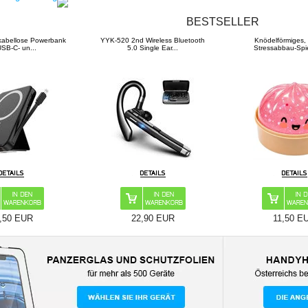
BESTSELLER
2nd Wireless Bluetooth
Knödelförmiges, weiches
Bluetooth-Stirn
.0 Single Ear...
Stressabbau-Spielzeug...
Musik Sch
22,90 EUR
11,50 EUR
16,60