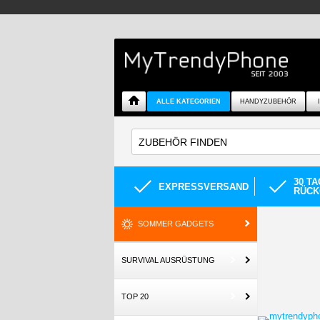
ALLE KATEGORIEN
HANDYZUBEHÖR
30 T
EXPRESSVERSAND
RÜCK
SOMMER GADGETS
SURVIVAL AUSRÜSTUNG
TOP 20