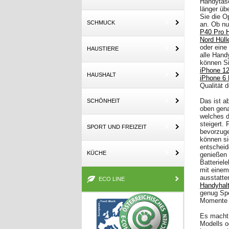
Handytasc
länger üb
Sie die O
SCHMUCK
an. Ob n
P40 Pro H
Nord Hüll
oder eine
HAUSTIERE
alle Hand
können S
iPhone 12
HAUSHALT
iPhone 6 
Qualität 
Das ist a
SCHÖNHEIT
oben gena
welches d
steigert. 
SPORT UND FREIZEIT
bevorzuge
können si
entscheid
KÜCHE
genießen 
Batteriel
mit einem
ausstatte
ECO LINE
Handyhal
genug Spe
Momente 
Es macht 
Modells o