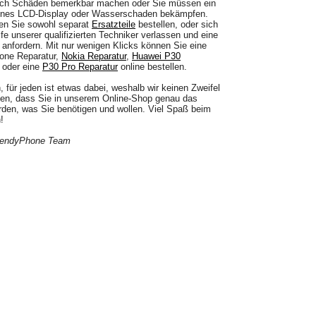
ich Schäden bemerkbar machen oder Sie müssen ein
enes LCD-Display oder Wasserschaden bekämpfen.
en Sie sowohl separat
Ersatzteile
bestellen, oder sich
lfe unserer qualifizierten Techniker verlassen und eine
anfordern. Mit nur wenigen Klicks können Sie eine
one Reparatur,
Nokia Reparatur
,
Huawei P30
oder eine
P30 Pro Reparatur
online bestellen.
, für jeden ist etwas dabei, weshalb wir keinen Zweifel
en, dass Sie in unserem Online-Shop genau das
rden, was Sie benötigen und wollen. Viel Spaß beim
!
rendyPhone Team