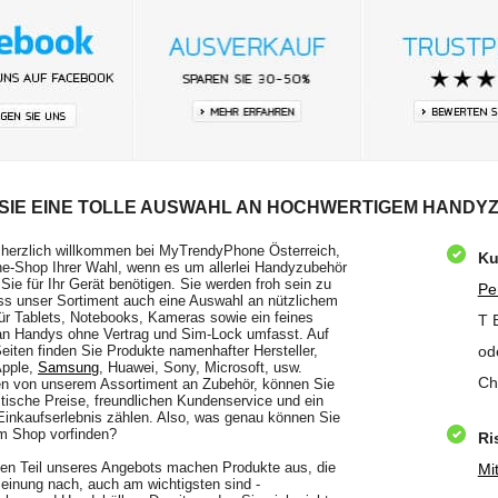
 SIE EINE TOLLE AUSWAHL AN HOCHWERTIGEM HANDY
 herzlich willkommen bei MyTrendyPhone Österreich,
Ku
e-Shop Ihrer Wahl, wenn es um allerlei Handyzubehör
 Sie für Ihr Gerät benötigen. Sie werden froh sein zu
Pe
ss unser Sortiment auch eine Auswahl an nützlichem
ür Tablets, Notebooks, Kameras sowie ein feines
T 
n Handys ohne Vertrag und Sim-Lock umfasst. Auf
eiten finden Sie Produkte namenhafter Hersteller,
od
Apple,
Samsung
, Huawei, Sony, Microsoft, usw.
Ch
n von unserem Assortiment an Zubehör, können Sie
stische Preise, freundlichen Kundenservice und ein
Einkaufserlebnis zählen. Also, was genau können Sie
m Shop vorfinden?
Ri
en Teil unseres Angebots machen Produkte aus, die
Mi
einung nach, auch am wichtigsten sind -