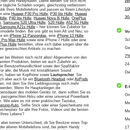
zer
hen und Handyhüllen. Damit werden Sie sich nicht
er tägliche Schäden sorgen, gleichzeitig verbessern
10
ptik Ihres Mobiltelefons und passen es Ihrem Lifestyle
un eine
Huawei P30 Pro Hülle
,
P30 lite Hülle
,
Huawei
30
ülle
,
P40 lite Hülle
,
Huawei Nova 8i Hülle
,
OnePlus
e
,
Samsung S20 Ultra Hülle
,
S20 Hülle
,
A52 5G Hülle
Samsung A21s Hülle
– hier können Sie Zubehör für
ymodelle finden. Bei uns gibt es kein Alt und Neu, so
Vo
ie ein
iPhone 12 Panzerglas
, eine
iPhone 13 Hülle
,
Sc
 Pro Max Hülle
sowie eine iPhone 7 Hülle oder eine
Plus Hülle
bestellen, ohne sich dabei sorgen über die
Ge
des gewünschten Artikels zu machen.
7%
ber bei Weitem noch nicht alles! Abgesehen von den
nnten Produkten, bieten wir auch Zubehör an,
24
ie Benutzerfreundlichkeit sowie den Spaßfaktor
Für alle, die Musik mit kristallklarem Sound
Di
n, haben wir Kopfhörer sowie
Lautsprecher
. Sie
ch aber auch für ein
Bluetooth Headset
oder
AirPods
en, mit dem Sie Ihre Lieblingssongs noch mehr
E-
werden. Wenn Ihr Hauptanliegen die
ebensdauer des mobilen Geräts ist, dann sollten Sie es
On
 passgerechten Akku oder einer universal Powerbank
n. Wie wäre es mit einer praktischen Tastatur,
Me
terung-Auto
, Selfie Stick oder einer Speicherkarte mit
icherplatz für alle Ihre Fotos, Videos und die besten
Me
Ihres Lebens?
Me
aber keinen Unterschied, ob Sie Besitzer eines Top-
der älteren Mobiltelefons sind, bei jedem Handy
17