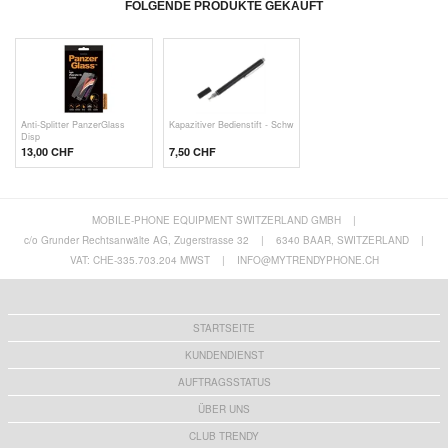
FOLGENDE PRODUKTE GEKAUFT
Anti-Splitter PanzerGlass
Kapazitiver Bedienstift - Schw
Disp
13,00 CHF
7,50 CHF
MOBILE-PHONE EQUIPMENT SWITZERLAND GMBH
|
c/o Grunder Rechtsanwälte AG, Zugerstrasse 32
|
6340 BAAR, SWITZERLAND
|
VAT: CHE-335.703.204 MWST
|
INFO@MYTRENDYPHONE.CH
STARTSEITE
KUNDENDIENST
AUFTRAGSSTATUS
ÜBER UNS
CLUB TRENDY