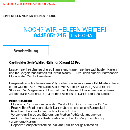
NOCH 3 ARTIKEL VERFÜGBAR
EMPFOHLEN VON MYTRENDYPHONE
NOCH? WIR HELFEN WEITERI
0445051215
LIVE CHAT
Beschreibung
Cardholder Serie Wallet Hülle für Xiaomi 15 Pro
Lassen Sie Ihre Brieftasche zu Hause und tragen Sie Ihre wichtigsten Karten
und Ihr Bargeld zusammen mit Ihrem Xiaomi 15 Pro, dank dieser Brieftaschen-
Etui aus der Cardholder-Serie!
Hergestellt aus hochwertigem Polyurethan mit einer inneren TPU-Hülle schützt
es Ihr Xiaomi 15 Pro von allen Seiten vor Schmutz, Stößen, Kratzern und
Stürzen. Der Magnetverschluss hält die Hülle geschlossen und der äußere
abnehmbare Kartenhalter macht Ihre wichtigsten Karten leicht zugänglich.
Eigenschaften:
- Elegantes Portemonnaie aus der Cardholder-Serie für Xiaomi 15 Pro
- Ersetzt Ihre Brieftasche dank Kartenfächern und einem Bargeldfach
- Rundumschutz für Ihr wertvolles Xiaomi 15 Pro
- Verwenden Sie es als Ständer, um Medien freihändig anzusehen
- Äußerer abnehmbarer Kartenhalter für schnellen Zugriff auf häufig
verwendete Karten
- Doppelter Magnetverschluss hält das Etui sicher geschlossen