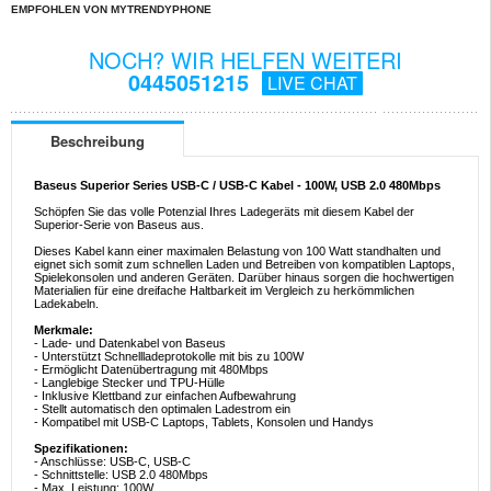
EMPFOHLEN VON MYTRENDYPHONE
NOCH? WIR HELFEN WEITERI
0445051215
LIVE CHAT
Beschreibung
Baseus Superior Series USB-C / USB-C Kabel - 100W, USB 2.0 480Mbps
Schöpfen Sie das volle Potenzial Ihres Ladegeräts mit diesem Kabel der
Superior-Serie von Baseus aus.
Dieses Kabel kann einer maximalen Belastung von 100 Watt standhalten und
eignet sich somit zum schnellen Laden und Betreiben von kompatiblen Laptops,
Spielekonsolen und anderen Geräten. Darüber hinaus sorgen die hochwertigen
Materialien für eine dreifache Haltbarkeit im Vergleich zu herkömmlichen
Ladekabeln.
Merkmale:
- Lade- und Datenkabel von Baseus
- Unterstützt Schnellladeprotokolle mit bis zu 100W
- Ermöglicht Datenübertragung mit 480Mbps
- Langlebige Stecker und TPU-Hülle
- Inklusive Klettband zur einfachen Aufbewahrung
- Stellt automatisch den optimalen Ladestrom ein
- Kompatibel mit USB-C Laptops, Tablets, Konsolen und Handys
Spezifikationen:
- Anschlüsse: USB-C, USB-C
- Schnittstelle: USB 2.0 480Mbps
- Max. Leistung: 100W