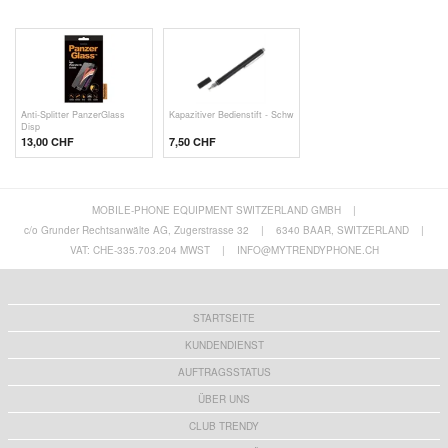
Anti-Splitter PanzerGlass
Kapazitiver Bedienstift - Schw
Disp
13,00 CHF
7,50 CHF
MOBILE-PHONE EQUIPMENT SWITZERLAND GMBH
|
c/o Grunder Rechtsanwälte AG, Zugerstrasse 32
|
6340 BAAR, SWITZERLAND
|
VAT: CHE-335.703.204 MWST
|
INFO@MYTRENDYPHONE.CH
STARTSEITE
KUNDENDIENST
AUFTRAGSSTATUS
ÜBER UNS
CLUB TRENDY