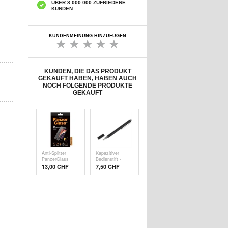
ÜBER 8.000.000 ZUFRIEDENE
KUNDEN
KUNDENMEINUNG HINZUFÜGEN
KUNDEN, DIE DAS PRODUKT
GEKAUFT HABEN, HABEN AUCH
NOCH FOLGENDE PRODUKTE
GEKAUFT
Anti-Splitter
Kapazitiver
PanzerGlass
Bedienstift -
Disp
Schw
13,00 CHF
7,50 CHF