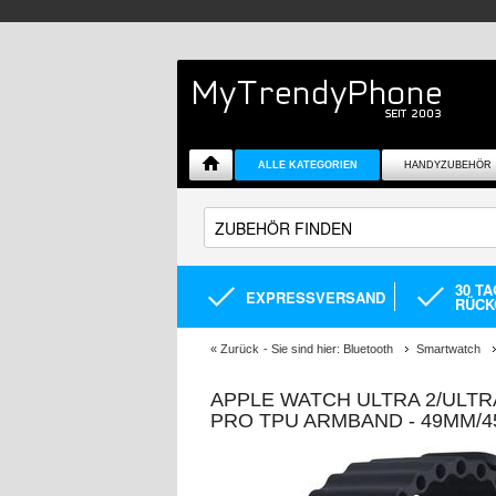
ALLE KATEGORIEN
HANDYZUBEHÖR
30 T
EXPRESSVERSAND
RÜCK
«
Zurück
- Sie sind hier:
Bluetooth
Smartwatch
APPLE WATCH ULTRA 2/ULTRA
PRO TPU ARMBAND - 49MM/