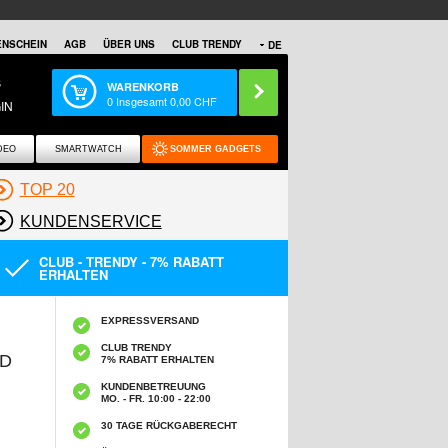
NSCHEIN
AGB
ÜBER UNS
CLUB TRENDY
DE
S
WARENKORB
0
Insgesamt
0,00
CHF
IN
DEO
SMARTWATCH
SOMMER GADGETS
TOP 20
KUNDENSERVICE
CLUB - TRENDY - 7% RABATT
ERHALTEN
EXPRESSVERSAND
CLUB TRENDY
ND
7% RABATT ERHALTEN
KUNDENBETREUUNG
MO. - FR. 10:00 - 22:00
30 TAGE RÜCKGABERECHT