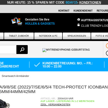
NUR HEUTE:
15 % SPAREN MIT CODE
BDAY15
-
KONDITIONEN
KONTAKT
KUNDENDIENST
RETOURE
Gestalten Sie Ihre
AUFTRAGSSTATU
HÜLLEN & GADGETS
CLUB TRENDY-LOG
TABLET ZUBEHÖR
NOTEBOOK & PC
SPIELKONSOLEN
FOTO & VI
AGE
KUNDENBETREUUNG: MO. – FR.:
GABERECHT
10:00 – 22:00
Smartwatch Armbänder
/9/8/SE (2022)/7/SE/6/5/4 TECH-PROTECT ICONBA
45MM/44MM/42MM
ARTIKEL-NR.:
2004416-VAR
AUF LAGER - LIEFERUNG IN 1-2 WERKTAGEN
ZZGL. VERSANDKOSTEN