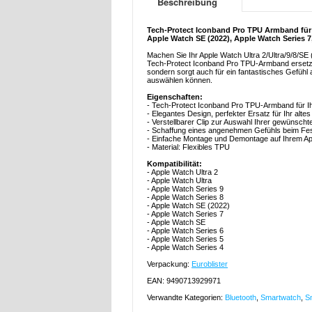
Beschreibung
Tech-Protect Iconband Pro TPU Armband für A
Apple Watch SE (2022), Apple Watch Series 7
Machen Sie Ihr Apple Watch Ultra 2/Ultra/9/8/SE
Tech-Protect Iconband Pro TPU-Armband ersetzen.
sondern sorgt auch für ein fantastisches Gefühl
auswählen können.
Eigenschaften:
- Tech-Protect Iconband Pro TPU-Armband für Ihr
- Elegantes Design, perfekter Ersatz für Ihr alt
- Verstellbarer Clip zur Auswahl Ihrer gewünsch
- Schaffung eines angenehmen Gefühls beim Fes
- Einfache Montage und Demontage auf Ihrem App
- Material: Flexibles TPU
Kompatibilität:
- Apple Watch Ultra 2
- Apple Watch Ultra
- Apple Watch Series 9
- Apple Watch Series 8
- Apple Watch SE (2022)
- Apple Watch Series 7
- Apple Watch SE
- Apple Watch Series 6
- Apple Watch Series 5
- Apple Watch Series 4
Verpackung:
Euroblister
EAN: 9490713929971
Verwandte Kategorien:
Bluetooth
,
Smartwatch
,
S