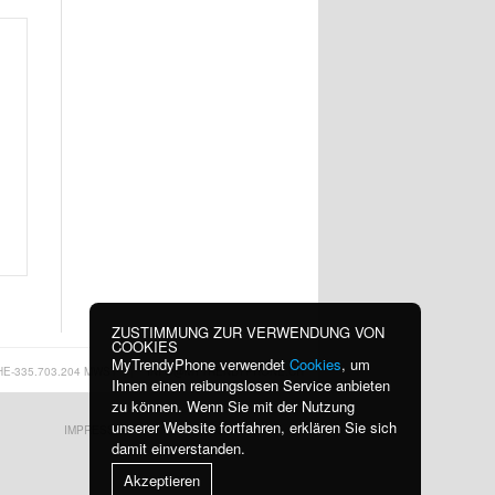
ZUSTIMMUNG ZUR VERWENDUNG VON
COOKIES
MyTrendyPhone verwendet
Cookies
, um
HE-335.703.204 MWST
|
INFO@MYTRENDYPHONE.CH
Ihnen einen reibungslosen Service anbieten
zu können. Wenn Sie mit der Nutzung
unserer Website fortfahren, erklären Sie sich
IMPRESSUM
KONTAKT
damit einverstanden.
Akzeptieren