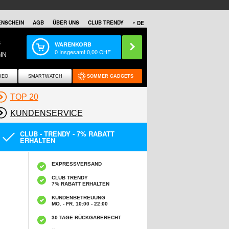
NSCHEIN
AGB
ÜBER UNS
CLUB TRENDY
DE
S
WARENKORB
0
Insgesamt
0,00
CHF
IN
DEO
SMARTWATCH
SOMMER GADGETS
TOP 20
KUNDENSERVICE
CLUB - TRENDY - 7% RABATT
ERHALTEN
EXPRESSVERSAND
CLUB TRENDY
7% RABATT ERHALTEN
KUNDENBETREUUNG
MO. - FR. 10:00 - 22:00
30 TAGE RÜCKGABERECHT