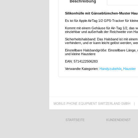
Beschreibung
Silikonhülle mit Gänseblümchen-Muster Haust
Es ist für Apple AirTag 1/2 GPS-Tracker für klei
Kommt mit einem Gehäuse für Air-Tag 1/2, das was
einziehbar und außerhalb der Reichweite von Ha
Sicherheitshalsband: Das Halsband ist mit einem
verhindern, und er kann leicht gelöst werden, we
Einstellbare Halsbandgröße: Einstellbare Länge,
und kleine Haustiere
EAN: 5714122506283
Verwandte Kategorien:
Handyzubehör
,
Haustier
MOBILE-PHONE EQUIPMENT SWITZERLAND GMBH
|
STARTSEITE
KUNDENDIENST