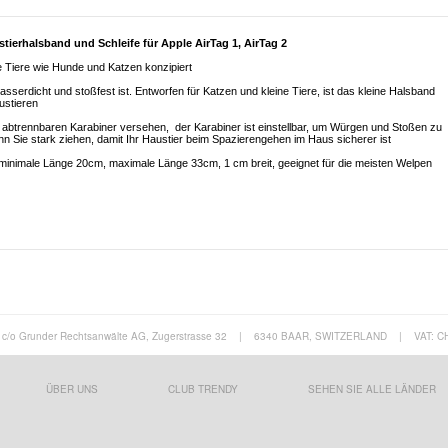
ierhalsband und Schleife für Apple AirTag 1, AirTag 2
ne Tiere wie Hunde und Katzen konzipiert
serdicht und stoßfest ist. Entworfen für Katzen und kleine Tiere, ist das kleine Halsband
ustieren
 abtrennbaren Karabiner versehen, der Karabiner ist einstellbar, um Würgen und Stoßen zu
nn Sie stark ziehen, damit Ihr Haustier beim Spazierengehen im Haus sicherer ist
 minimale Länge 20cm, maximale Länge 33cm, 1 cm breit, geeignet für die meisten Welpen
c/o Grunder Rechtsanwälte AG, Zugerstrasse 32
|
6340 BAAR, SWITZERLAND
|
VAT: C
ÜBER UNS
CLUB TRENDY
SEHEN SIE ALLE LÄNDER