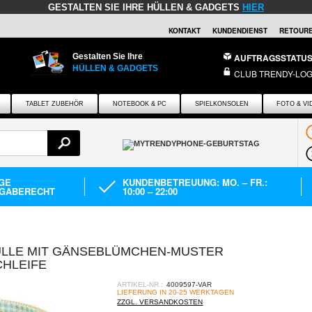
GESTALTEN SIE IHRE HÜLLEN & GADGETS
HIER
KONTAKT
KUNDENDIENST
RETOURE
Gestalten Sie Ihre
AUFTRAGSSTATU
HÜLLEN & GADGETS
CLUB TRENDY-LOG
TABLET ZUBEHÖR
NOTEBOOK & PC
SPIELKONSOLEN
FOTO & VI
AGE
KUNDENBETREUUNG: MO. – FR.:
GABERECHT
10:00 – 22:00
HÜLLE MIT GÄNSEBLÜMCHEN-MUSTER
HLEIFE
ARTIKEL-NR.:
4009597-VAR
LIEFERUNG IN 20-25 WERKTAGEN
ZZGL. VERSANDKOSTEN