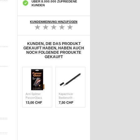
ÜBER 8.000.000 ZUFRIEDENE
KUNDEN
KUNDENMEINUNG HINZUFÜGEN
KUNDEN, DIE DAS PRODUKT
GEKAUFT HABEN, HABEN AUCH
NOCH FOLGENDE PRODUKTE
GEKAUFT
Anti-Splitter
Kapazitiver
PanzerGlass
Bedienstift -
Disp
Schw
13,00 CHF
7,50 CHF