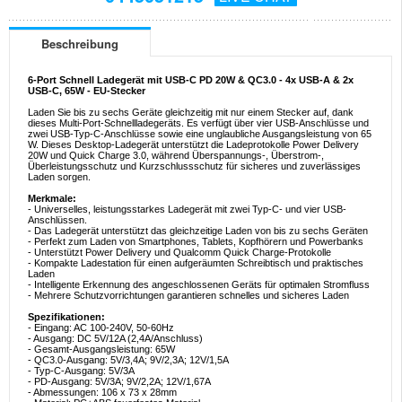
Beschreibung
6-Port Schnell Ladegerät mit USB-C PD 20W & QC3.0 - 4x USB-A & 2x
USB-C, 65W - EU-Stecker
Laden Sie bis zu sechs Geräte gleichzeitig mit nur einem Stecker auf, dank
dieses Multi-Port-Schnellladegeräts. Es verfügt über vier USB-Anschlüsse und
zwei USB-Typ-C-Anschlüsse sowie eine unglaubliche Ausgangsleistung von 65
W. Dieses Desktop-Ladegerät unterstützt die Ladeprotokolle Power Delivery
20W und Quick Charge 3.0, während Überspannungs-, Überstrom-,
Überleistungsschutz und Kurzschlussschutz für sicheres und zuverlässiges
Laden sorgen.
Merkmale:
- Universelles, leistungsstarkes Ladegerät mit zwei Typ-C- und vier USB-
Anschlüssen.
- Das Ladegerät unterstützt das gleichzeitige Laden von bis zu sechs Geräten
- Perfekt zum Laden von Smartphones, Tablets, Kopfhörern und Powerbanks
- Unterstützt Power Delivery und Qualcomm Quick Charge-Protokolle
- Kompakte Ladestation für einen aufgeräumten Schreibtisch und praktisches
Laden
- Intelligente Erkennung des angeschlossenen Geräts für optimalen Stromfluss
- Mehrere Schutzvorrichtungen garantieren schnelles und sicheres Laden
Spezifikationen:
- Eingang: AC 100-240V, 50-60Hz
- Ausgang: DC 5V/12A (2,4A/Anschluss)
- Gesamt-Ausgangsleistung: 65W
- QC3.0-Ausgang: 5V/3,4A; 9V/2,3A; 12V/1,5A
- Typ-C-Ausgang: 5V/3A
- PD-Ausgang: 5V/3A; 9V/2,2A; 12V/1,67A
- Abmessungen: 106 x 73 x 28mm