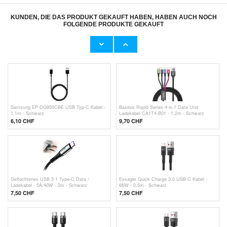
KUNDEN, DIE DAS PRODUKT GEKAUFT HABEN, HABEN AUCH NOCH
FOLGENDE PRODUKTE GEKAUFT
Universal 4-Port Schnelles Aufladen USB-
Schnell Dockingstation mit Qi Ladegerät
Netzteil - 48W - Schwarz
838W - Schwarz
10,10
CHF
32,70 CHF
Samsung EP-DG950CBE USB Typ-C Kabel -
Baseus Rapid Series 4-in-1 Data Und
1.1m - Schwarz
Ladekabel CA1T4-B01 - 1.2m - Schwarz
6,10 CHF
9,70 CHF
Geflochtenes USB 3.1 Type-C Data /
Essager Quick Charge 3.0 USB-C Kabel -
Ladekabel - 5A/40W - 2m - Schwarz
66W - 0.5m - Schwarz
7,50 CHF
7,50 CHF