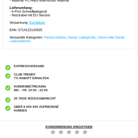
- Material: PC+ABS feuerfestes Material
Lieferumfang:
- 6-Port-Schnellladegerät
- Netzkabel mit EU-Stecker
Verpackung:
Euroblister
EAN: 5714122142825
Verwandte Kategorien:
Handyzubehör
,
Handy Ladegeräte
,
Universelle Handy
Ladestationen
EXPRESSVERSAND
CLUB TRENDY
7% RABATT ERHALTEN
KUNDENBETREUUNG
MO. - FR. 10:00 - 22:00
30 TAGE RÜCKGABERECHT
ÜBER 8.000.000 ZUFRIEDENE
KUNDEN
KUNDENMEINUNG HINZUFÜGEN