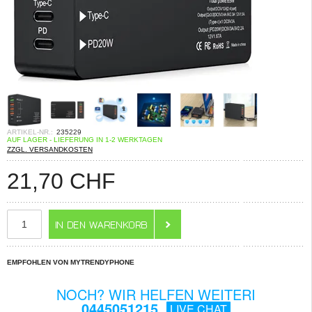
ARTIKEL-NR.:
235229
AUF LAGER - LIEFERUNG IN 1-2 WERKTAGEN
ZZGL. VERSANDKOSTEN
21,70
CHF
EMPFOHLEN VON MYTRENDYPHONE
NOCH? WIR HELFEN WEITERI
0445051215
LIVE CHAT